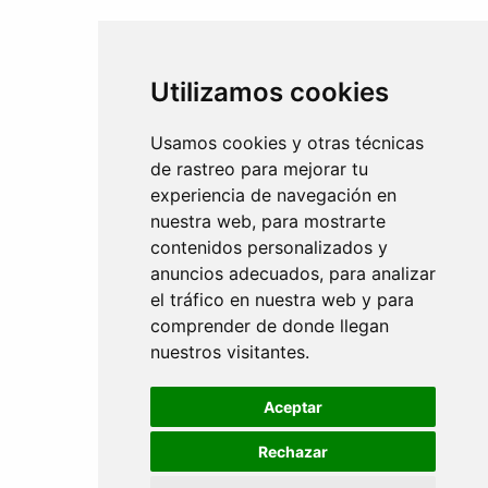
Utilizamos cookies
Proteina de soja isolada Fresa Doypack 1Kg Sotya
Desodorante granada roll-on 50ml Weleda
Usamos cookies y otras técnicas
19,93
€
9,95
€
IVA Incl.
IVA Incl.
de rastreo para mejorar tu
experiencia de navegación en
nuestra web, para mostrarte
contenidos personalizados y
anuncios adecuados, para analizar
el tráfico en nuestra web y para
comprender de donde llegan
nuestros visitantes.
Sticks masticables para perros de ternera y algas bio 33g Yarrah
Aceptar
2,99
€
IVA Incl.
Rechazar